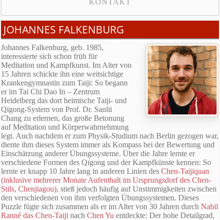
KONTAKT
JOHANNES FALKENBURG
Johannes Falkenburg, geb. 1985,
interessierte sich schon früh für
Meditation und Kampfkunst. Im Alter von
15 Jahren schickte ihn eine weitsichtige
Krankengymnastin zum Taiji: So begann
er im Tai Chi Dao In – Zentrum
Heidelberg das dort heimische Taiji- und
Qigong-System von Prof. Dr. Sanlii
Chang zu erlernen, das große Betonung
auf Meditation und Körperwahrnehmung
legt. Auch nachdem er zum Physik-Studium nach Berlin gezogen war,
diente ihm dieses System immer als Kompass bei der Bewertung und
Einschätzung anderer Übungssysteme. Über die Jahre lernte er
verschiedene Formen des Qigong und der Kampfkünste kennen: So
lernte er knapp 10 Jahre lang in anderen Linien des
Chen-Taijiquan
(inklusive mehrerer Monate Aufenthalt im Ursprungsdorf des Chen-
Stils, Chenjiagou)
, stieß jedoch häufig auf Unstimmigkeiten zwischen
den verschiedenen von ihm verfolgten Übungssystemen. Dieses
Puzzle fügte sich zusammen als er im Alter von 30 Jahren durch
Nabil
Ranné das Chen-Taiji
nach
Chen Yu
entdeckte: Der hohe Detailgrad,