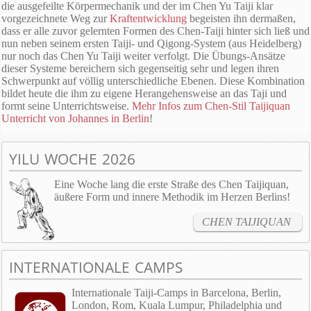
die ausgefeilte Körpermechanik und der im Chen Yu Taiji klar
vorgezeichnete Weg zur
Kraftentwicklung
begeisten ihn dermaßen,
dass er alle zuvor gelernten Formen des Chen-Taiji hinter sich ließ und
nun neben seinem ersten Taiji- und Qigong-System (aus Heidelberg)
nur noch das Chen Yu Taiji weiter verfolgt. Die Übungs-Ansätze
dieser Systeme bereichern sich gegenseitig sehr und legen ihren
Schwerpunkt auf völlig unterschiedliche Ebenen. Diese Kombination
bildet heute die ihm zu eigene Herangehensweise an das Taji und
formt seine Unterrichtsweise.
Mehr Infos zum Chen-Stil Taijiquan
Unterricht von Johannes in Berlin
!
YILU WOCHE 2026
Eine Woche lang die erste Straße des Chen Taijiquan,
äußere Form und innere Methodik im Herzen Berlins!
CHEN TAIJIQUAN
INTERNATIONALE CAMPS
Internationale Taiji-Camps in Barcelona, Berlin,
London, Rom, Kuala Lumpur, Philadelphia und