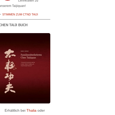
Lehrkräften zu
unserem Taijiquan!
STIMMEN ZUM CTND TAIJI
CHEN TAIJI BUCH
Erhältlich bei
Thalia
oder