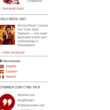
Fürsteneck.
TAIJI BURGTAGE
ERLU WEEK 2027
Second Road, Cannon
Fist, Chen-Style
Taijiquan — one week
dedicated to form and
methodology in
Philadelphia!
CHEN TAIJIQUAN
🌍 International
English
Español
Italiano
STIMMEN ZUM CTND TAIJI
Stimmen von
langjährigen
Praktizierenden und