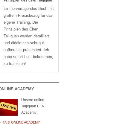
Prinzipien des Chen Taijiquan
Ein hervorragendes Buch mit
großem Praxisbezug für das
eigene Training. Die
Prinzipien des Chen
Taijiquan werden detailliert
und didaktisch sehr gut
aufbereitet präsentiert. Ich
habe sofort Lust bekommen,
zu trainieren!
ONLINE ACADEMY
Unsere online
Taijiquan CTN
Academy!
TAIJI ONLINE ACADEMY