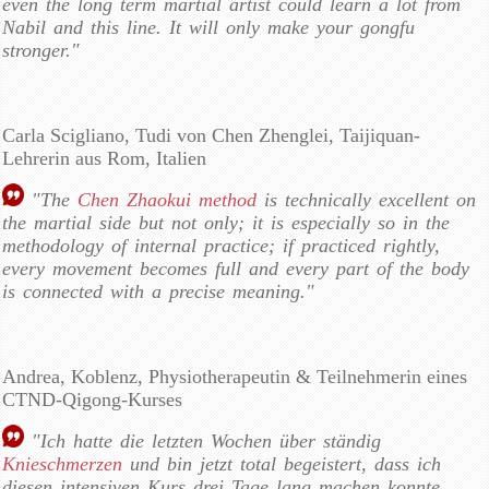
even the long term martial artist could learn a lot from
Nabil and this line. It will only make your gongfu
stronger."
Carla Scigliano, Tudi von Chen Zhenglei, Taijiquan-
Lehrerin aus Rom, Italien
"The
Chen Zhaokui method
is technically excellent on
the martial side but not only; it is especially so in the
methodology of internal practice; if practiced rightly,
every movement becomes full and every part of the body
is connected with a precise meaning."
Andrea, Koblenz, Physiotherapeutin & Teilnehmerin eines
CTND-Qigong-Kurses
"Ich hatte die letzten Wochen über ständig
Knieschmerzen
und bin jetzt total begeistert, dass ich
diesen intensiven Kurs drei Tage lang machen konnte.