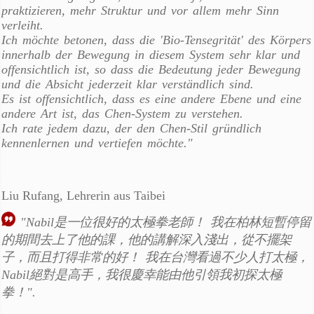
praktizieren, mehr Struktur und vor allem mehr Sinn
verleiht.
Ich möchte betonen, dass die 'Bio-Tensegrität' des Körpers
innerhalb der Bewegung in diesem System sehr klar und
offensichtlich ist, so dass die Bedeutung jeder Bewegung
und die Absicht jederzeit klar verständlich sind.
Es ist offensichtlich, dass es eine andere Ebene und eine
andere Art ist, das Chen-System zu verstehen.
Ich rate jedem dazu, der den Chen-Stil gründlich
kennenlernen und vertiefen möchte."
Liu Rufang, Lehrerin aus Taibei
"Nabil是一位很好的太極拳老師！ 我在柏林短暫停留
的期間去上了他的課，他的講解深入淺出，從不擺架
子，而且打得非常的好！ 我在台灣看過不少人打太極，
Nabil絕對是高手，我很慶幸能由他引領我初探太極
拳！".