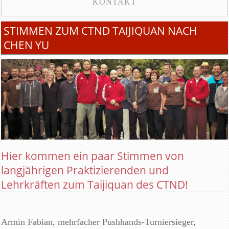
KONTAKT
STIMMEN ZUM CTND TAIJIQUAN NACH
CHEN YU
Hier kommen ein paar Stimmen von
langjährigen Praktizierenden und
Lehrkräften zum Taijiquan des CTND!
Armin Fabian, mehrfacher Pushhands-Turniersieger,