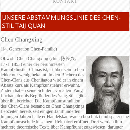
KONTAKT
UNSERE ABSTAMMUNGSLINIE DES CHEN-
STIL TAIJIQUAN
Chen Changxing
(14. Generation Chen-Familie)
Obwohl Chen Changxing (chin. 陈长兴,
1771-1853) einer der berühmtesten
Kampfkünstler Chinas ist, ist über sein Leben
leider nur wenig bekannt. In den Büchern des
Chen-Clans aus Chenjiagou wird er in einem
Absatz kurz als Kampfkunstlehrer erwähnt.
Zudem haben seine Schüler - vor allem Yang
Luchan, der als Begründer des Yang-Stils gilt -
über ihn berichtet. Die Kampfkunsttradition
des Chen-Clans bestand zu Chen Changxings
Lebzeiten bereits seit einigen Jahrhunderten.
In jungen Jahren hatte er Handelskarawanen beschützt und später eine
Kampfkunstschule in seinem Heimatort eröffnet. Dort werden ihm
mehrere theoretische Texte über Kampfkunst zugewiesen, darunter