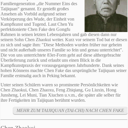
Familiengeneration „die Nummer Eins des
Taijiquan“ genannt. Er genießt großes
Ansehen als Vorbild aufgrund seiner
Verkörperung des Wude, der Einheit von
Kampfkunst und Tugend. Laut Chen Yu
perfektionierte Chen Fake den Gongfu
Rahmen in seinen letzten Lebensjahren und gab diesen dann nur
seinem Sohn Chen Zhaokui weiter. Kurz vor seinem Tod bat er diesen
zu sich und sagte ihm: "Diese Methoden wurden früher nur geheim
und nicht außerhalb unseres Familie so fein und genau unterrichtet".
Die von uns unterrichtete 83er-Form geht auf diese althergebrachte
Überlieferung zurück und erlaubt uns einen Blick in die
Kampfkunstpraxis der vorausgegangenen Jahrhunderte. Dank seines
hohen Könnens machte Chen Fake das ursprüngliche Taijiquan seiner
Familie erstmalig auch in Peking bekannt.
Unter seinen Schülern waren so prominente Persönlichkeiten wie
Chen Zhaokui, Chen Zhaoxu, Feng Zhiqiang, Gu Liuxin, Hong
Junsheng, Lei Muni, Tian Xiuchen u.v.m., die später alle selber für
ihre Fertigkeiten im Taijiquan berühmt wurden.
MEHR ZUM TAIJIQUAN (TAI-CHI) NACH CHEN FAKE
Chen Zhaokui