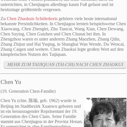
unterrichten, in Chenjiagou allerdings kaum Fuß gefasst und ist
heutzutage größtenteils vergessen.
Zu
Chen Zhaokuis Schülerkreis
gehören viele heute international
bekannte Persönlichkeiten. In Chenjiagou lernten beispielsweise Chen
Xiaowang, Chen Zhenglei, Zhu Tiancai, Wang Xian, Chen Dewang,
Chen Suying, Chen Guizhen und Chen Chunai bei ihm. In
Zhengzhou waren es unter anderem Zhang Maozhen, Zhang Qilin,
Zhang Zhijun und Hai Yuqing, in Shanghai Wan Wende, Du Wencai,
Zhang Caigen und weitere. Chen Zhaokui legte großen Wert auf den
kämpferischen Nutzen des Taijiquan.
MEHR ZUM TAIJIQUAN (TAI-CHI) NACH CHEN ZHAOKUI
Chen Yu
(19. Generation Chen-Familie)
Chen Yu (chin. 陈瑜, geb. 1962) wurde in
Beijing im Stadtbezirk Xuanwu geboren und
ist ein herausragender Repräsentant der 19.
Generation des Chen Clans. Seine Familie
stammt aus Chenjiagou in der Provinz Henan.
Er unterrichtet in alter Familientradition