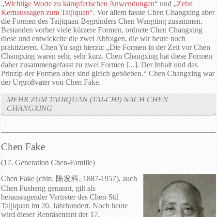
„
Wichtige Worte zu kämpferischen Anwendungen
“ und „
Zehn
Kernaussagen zum Taijiquan
“. Vor allem fasste Chen Changxing aber
die Formen des Taijiquan-Begründers Chen Wangting zusammen.
Bestanden vorher viele kürzere Formen, ordnete Chen Changxing
diese und entwickelte die zwei Abfolgen, die wir heute noch
praktizieren. Chen Yu sagt hierzu: „Die Formen in der Zeit vor Chen
Changxing waren sehr, sehr kurz. Chen Changxing hat diese Formen
daher zusammengefasst zu zwei Formen [...]. Der Inhalt und das
Prinzip der Formen aber sind gleich geblieben.“ Chen Changxing war
der Urgroßvater von Chen Fake.
MEHR ZUM TAIJIQUAN (TAI-CHI) NACH CHEN
CHANGXING
Chen Fake
(17. Generation Chen-Familie)
Chen Fake (chin. 陈发科, 1887-1957), auch
Chen Fusheng genannt, gilt als
herausragender Vertreter des Chen-Stil
Taijiquan im 20. Jahrhundert. Noch heute
wird dieser Repräsentant der 17.