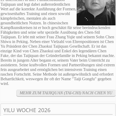
Taijiquan und legt dabei außerordentlichen
Wert auf die korrekte Ausführung der Formen,
gewissenhaftes Training und einen sowohl
kämpferischen, mentalen als auch
gesundheitlichen Nutzen. In chinesischen
Kampfkunstkreisen ist er hoch geschätzt für seine beeindruckenden
Fähigkeiten und seine sehr spezielle Ausübung des Chen-Stil
Taijiquan. Er lebt mit seiner Frau Zhang Yujie und seinem Sohn Chen
Shiwu in Peking. Neben einer Vielzahl von Ehrenpositionen ist Chen
Yu Präsident der Chen Zhaokui Taijiquan Gesellschaft. Er ist das
einzige Kind von Chen Zhaokui und Enkel des legendären Chen
Fake, der das Taijiquan der Gründerfamilie in Peking bekannt machte.
Bereits in jungem Alter begann er, seinem Vater beim Unterricht zu
assistieren. Seine kraftvollen Formen und Partnerübungen sind extrem
fein ausgearbeitet und ermöglichen bei intensivem Training einen
raschen Fortschritt. Seine Methode ist außergewöhnlich und erfordert
Beharrlichkeit, weswegen ihr oft der Name "Taiji Gongfu" gegeben
wird.
MEHR ZUM TAIJIQUAN (TAI-CHI) NACH CHEN YU
YILU WOCHE 2026