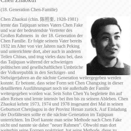
(18. Generation Chen-Familie)
Chen Zhaokui (chin. 陈照奎, 1928-1981)
lernte das Taijiquan seines Vaters Chen Fake
und war der bedeutendste Vertreter des
Großen Rahmens in der 18. Generation der
Chen Familie. Er folgte seinem Vater bereits
1932 im Alter von vier Jahren nach Peking
und unterrichtete dort, aber auch in anderen
Teilen Chinas, und trug vieles dazu bei, dass
das Taijiquan während der schwierigen
politischen und gesellschaftlichen Umbrüche
der Volksrepublik in den Sechziger- und
Siebzigerjahren an die nächste Generation weitergegeben werden
konnte. Er betonte, dass seine Form seit Chen Changxing in dieser
detaillierten Ausführungsart noch nie außerhalb der Familie
weitergegeben worden war. Sein Sohn Chen Yu begleitete ihn auf
allen Reisen und lernte intensiv bei ihm bis zu seinem Ableben. Chen
Zhaokui kehrte 1973, 1974 und 1978 insgesamt drei Mal in seinen
Geburtsort Chenjiagou in der Provinz Henan zurück. Auf Einladung
der Dorfältesten sollte er die nächste Generation im Taijiquan
unterrichten. Im Dorf kannte man seine Methode nach Chen Fake
nicht und nannte sie daher "neuer Rahmen". Obwohl man dort
weiterhin seine Formen praktiziert, hat seine Methode, diese zu