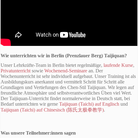
Wie unterrichten wir in Berlin (Prenzlauer Berg) Taijiquan?
Unser Lehrkräfte-Team in Berlin bietet regelmäßige,
laufende Kurse
,
Privatunterricht
sowie
Wochenend-Seminare
an. Der
Wochenunterricht ist sehr individuell aufgebaut. Unser Training ist als
Ausbildungskurs anerkannt und vermittelt Schritt für Schritt alle
Grundlagen und Vertiefungen des Chen-Stil Taijiquan. Wir legen auf
freundliche Atmosphäre und selbstverantwortliches Üben viel Wert.
Der Taijiquan-Unterricht findet normalerweise in Deutsch statt, bei
Bedarf unterrichten wir gerne
Taijiquan (Taichi) auf Englisch
und
Taijiquan (Taichi) auf Chinesisch (陈氏太极拳教学)
.
Was unsere Teilnehmer:innen sagen