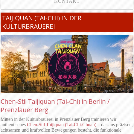
KONTAKT
TAIJIQUAN (TAI-CHI) IN DER
KULTURBRAUEREI
Chen-Stil Taijiquan (Tai-Chi) in Berlin /
Prenzlauer Berg
Mitten in der Kulturbrauerei in Prenzlauer Berg trainieren wir
authentisches
Chen-Stil Taijiquan (Tai-Chi-Chuan)
– das aus präzisen,
achtsamen und kraftvollen Bewegungen besteht, die funktionale