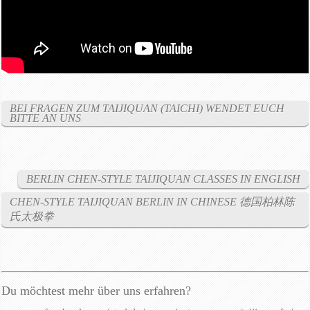
BEI FRAGEN ZUM TAIJIQUAN (TAICHI) WENDET EUCH
BITTE AN UNS
BERLIN CHEN-STYLE TAIJIQUAN CLASSES IN ENGLISH
CHEN-STYLE TAIJIQUAN BERLIN IN CHINESE 德国柏林陈
氏太极拳
Du möchtest mehr über uns erfahren?