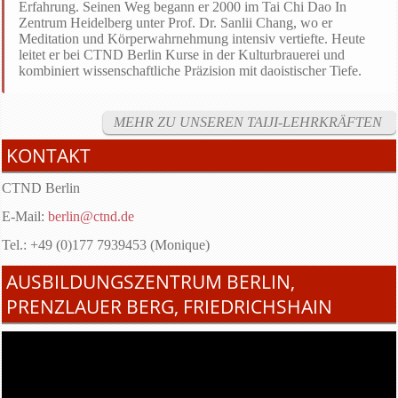
Erfahrung. Seinen Weg begann er 2000 im Tai Chi Dao In
Zentrum Heidelberg unter Prof. Dr. Sanlii Chang, wo er
Meditation und Körperwahrnehmung intensiv vertiefte. Heute
leitet er bei CTND Berlin Kurse in der Kulturbrauerei und
kombiniert wissenschaftliche Präzision mit daoistischer Tiefe.
MEHR ZU UNSEREN TAIJI-LEHRKRÄFTEN
KONTAKT
CTND Berlin
E-Mail:
berlin@ctnd.de
Tel.: +49 (0)177 7939453 (Monique)
AUSBILDUNGSZENTRUM BERLIN,
PRENZLAUER BERG, FRIEDRICHSHAIN