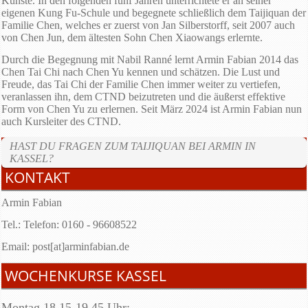
Künste. In den folgenden fünf Jahren unterrichtete er an seiner
eigenen Kung Fu-Schule und begegnete schließlich dem Taijiquan der
Familie Chen, welches er zuerst von Jan Silberstorff, seit 2007 auch
von Chen Jun, dem ältesten Sohn Chen Xiaowangs erlernte.
Durch die Begegnung mit Nabil Ranné lernt Armin Fabian 2014 das
Chen Tai Chi nach Chen Yu kennen und schätzen. Die Lust und
Freude, das Tai Chi der Familie Chen immer weiter zu vertiefen,
veranlassen ihn, dem CTND beizutreten und die äußerst effektive
Form von Chen Yu zu erlernen. Seit März 2024 ist Armin Fabian nun
auch Kursleiter des CTND.
HAST DU FRAGEN ZUM TAIJIQUAN BEI ARMIN IN
KASSEL?
KONTAKT
Armin Fabian
Tel.: Telefon: 0160 - 96608522
Email: post[at]arminfabian.de
WOCHENKURSE KASSEL
Montag 18.15-19.45 Uhr: