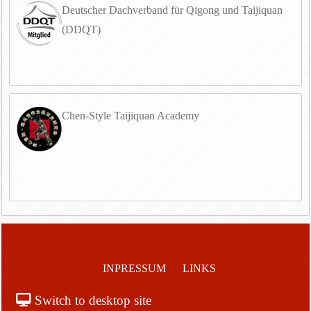
Deutscher Dachverband für Qigong und Taijiquan
(DDQT)
Chen-Style Taijiquan Academy
INPRESSUM
LINKS
Switch to desktop site