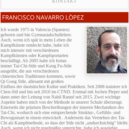
KONTAKT
FRANCISCO NAVARRO LÒPEZ
Ich wurde 1975 in Valencia (Spanien)
geboren und bin Gymnasialschullehrer.
Auch, wenn ich spät in mein Leben die
Kampfkünste entdeckt habe, habe ich
mich intensiv mit verschiedenen
Kampfkünsten oder Kampfsportarten
beschäftigt. Ab 2005 habe ich fortan
immer Tai-Chi-Stile und Kung Fu-Stile
ausgeübt, die aus verschiedenen
chinesischen Traditionen kommen, sowie
Qi Gong Stile, allesamt mit großen
Einfluss der daoistischen Kultur und Praktiken. Seit 2008 trainiere ich
Chen-Stil und bin seit 2010 im CTND. Erstmal mit Jochen Pieper und
dann unter der Leitung von Nabil Ranné seit 2015. Zwei wichtige
Aspekte haben mich von der Methode in unserer Schule überzeugt.
Einerseits die präzisen Beschreibungen der inneren Mechaniken des
Tai-Chi, wodurch sich eine entsprechende Struktur-, Gefühls- und
Bewegunsart in einem entwickelt . Anderseits das Verstehen des Tai-
Chi als Kampfmethode, so dass der Stile nicht „undurchsichtig“ bleibt.
Auch, wenn ich nicht regelmäßig unterrichte, habe ich ausgiebig