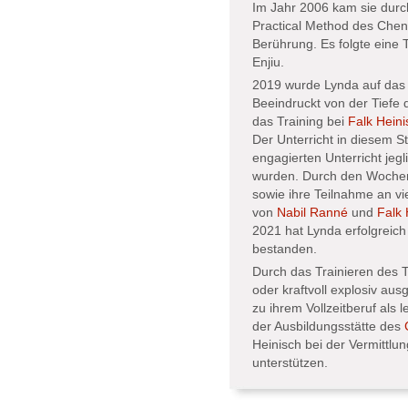
Im Jahr 2006 kam sie durc
Practical Method des Chen
Berührung. Es folgte eine 
Enjiu.
2019 wurde Lynda auf da
Beeindruckt von der Tiefe d
das Training bei
Falk Heini
Der Unterricht in diesem S
engagierten Unterricht jegl
wurden. Durch den Wochenu
sowie ihre Teilnahme an vi
von
Nabil Ranné
und
Falk 
2021 hat Lynda erfolgreich
bestanden.
Durch das Trainieren des T
oder kraftvoll explosiv au
zu ihrem Vollzeitberuf als l
der Ausbildungsstätte des
Heinisch bei der Vermittlun
unterstützen.