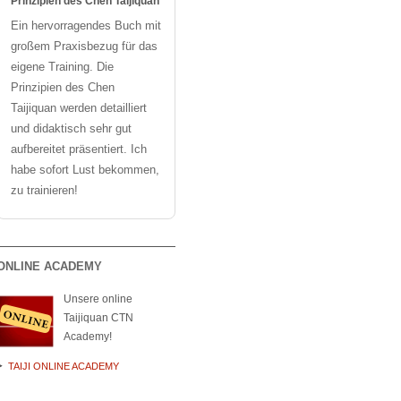
Prinzipien des Chen Taijiquan
Ein hervorragendes Buch mit
großem Praxisbezug für das
eigene Training. Die
Prinzipien des Chen
Taijiquan werden detailliert
und didaktisch sehr gut
aufbereitet präsentiert. Ich
habe sofort Lust bekommen,
zu trainieren!
ONLINE ACADEMY
Unsere online
Taijiquan CTN
Academy!
TAIJI ONLINE ACADEMY