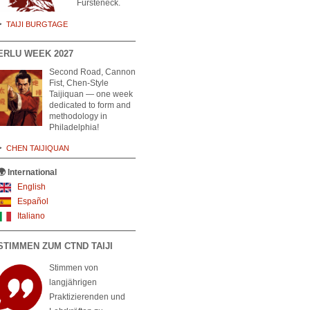
Fürsteneck.
TAIJI BURGTAGE
ERLU WEEK 2027
Second Road, Cannon
Fist, Chen-Style
Taijiquan — one week
dedicated to form and
methodology in
Philadelphia!
CHEN TAIJIQUAN
🌍 International
English
Español
Italiano
STIMMEN ZUM CTND TAIJI
Stimmen von
langjährigen
Praktizierenden und