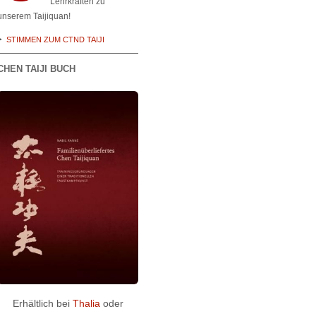
Lehrkräften zu
unserem Taijiquan!
STIMMEN ZUM CTND TAIJI
CHEN TAIJI BUCH
Erhältlich bei
Thalia
oder