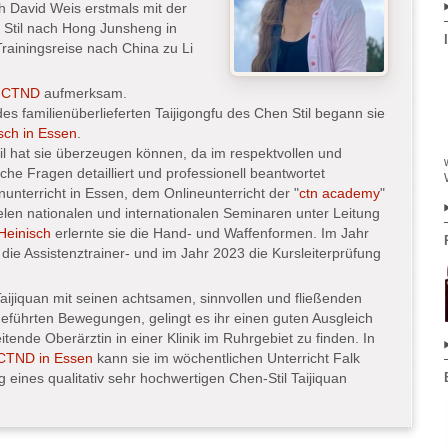
h David Weis erstmals mit der
 Stil nach Hong Junsheng in
Trainingsreise nach China zu Li
s
CTND
aufmerksam.
es familienüberlieferten Taijigongfu des Chen Stil begann sie
sch in Essen
.
til hat sie überzeugen können, da im respektvollen und
iche Fragen detailliert und professionell beantwortet
nterricht in Essen, dem Onlineunterricht der "
ctn academy
"
elen nationalen und internationalen Seminaren unter Leitung
Heinisch
erlernte sie die Hand- und Waffenformen. Im Jahr
 die Assistenztrainer- und im Jahr 2023 die Kursleiterprüfung
aijiquan mit seinen achtsamen, sinnvollen und fließenden
sgeführten Bewegungen, gelingt es ihr einen guten Ausgleich
eitende Oberärztin in einer Klinik im Ruhrgebiet zu finden. In
CTND in Essen
kann sie im wöchentlichen Unterricht Falk
g eines qualitativ sehr hochwertigen Chen-Stil Taijiquan