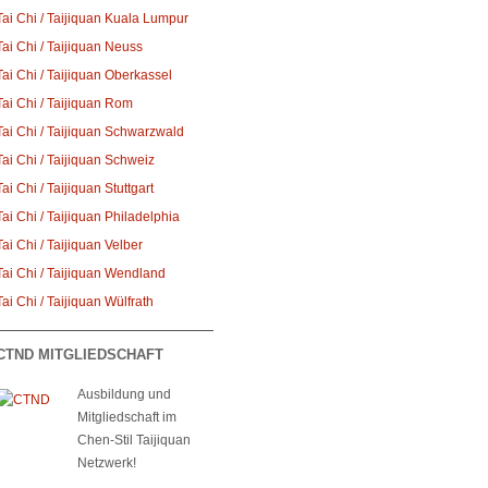
Tai Chi / Taijiquan Kuala Lumpur
Tai Chi / Taijiquan Neuss
Tai Chi / Taijiquan Oberkassel
Tai Chi / Taijiquan Rom
Tai Chi / Taijiquan Schwarzwald
Tai Chi / Taijiquan Schweiz
Tai Chi / Taijiquan Stuttgart
Tai Chi / Taijiquan Philadelphia
Tai Chi / Taijiquan Velber
Tai Chi / Taijiquan Wendland
Tai Chi / Taijiquan Wülfrath
CTND MITGLIEDSCHAFT
Ausbildung und
Mitgliedschaft im
Chen-Stil Taijiquan
Netzwerk!