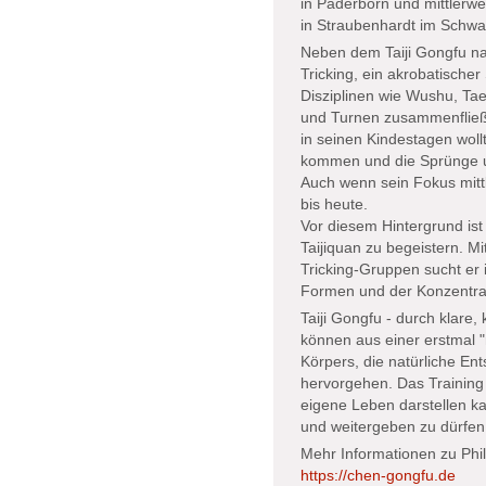
in Paderborn und mittlerweil
in Straubenhardt im Schw
Neben dem Taiji Gongfu nac
Tricking, ein akrobatische
Disziplinen wie Wushu, T
und Turnen zusammenfließe
in seinen Kindestagen woll
kommen und die Sprünge un
Auch wenn sein Fokus mittle
bis heute.
Vor diesem Hintergrund ist 
Taijiquan zu begeistern. M
Tricking-Gruppen sucht e
Formen und der Konzentrati
Taiji Gongfu - durch klare
können aus einer erstmal 
Körpers, die natürliche En
hervorgehen. Das Training i
eigene Leben darstellen kan
und weitergeben zu dürfen
Mehr Informationen zu Phil
https://chen-gongfu.de