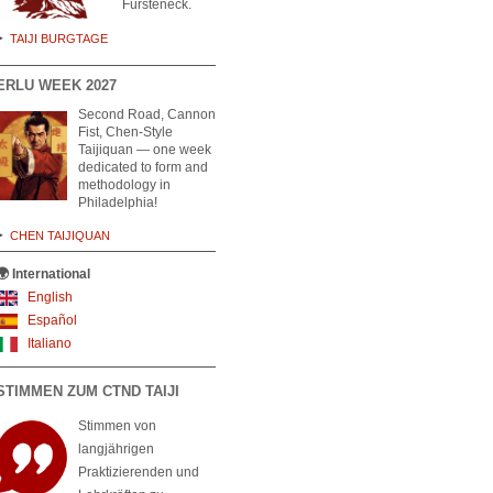
Fürsteneck.
TAIJI BURGTAGE
ERLU WEEK 2027
Second Road, Cannon
Fist, Chen-Style
Taijiquan — one week
dedicated to form and
methodology in
Philadelphia!
CHEN TAIJIQUAN
🌍 International
English
Español
Italiano
STIMMEN ZUM CTND TAIJI
Stimmen von
langjährigen
Praktizierenden und