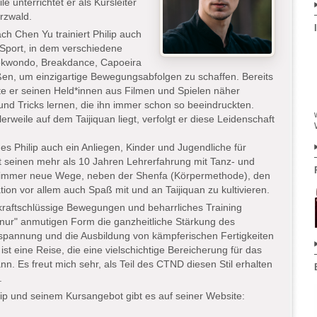
e unterrichtet er als Kursleiter
arzwald.
h Chen Yu trainiert Philip auch
r Sport, in dem verschiedene
aekwondo, Breakdance, Capoeira
n, um einzigartige Bewegungsabfolgen zu schaffen. Bereits
te er seinen Held*innen aus Filmen und Spielen näher
d Tricks lernen, die ihn immer schon so beeindruckten.
rweile auf dem Taijiquan liegt, verfolgt er diese Leidenschaft
es Philip auch ein Anliegen, Kinder und Jugendliche für
it seinen mehr als 10 Jahren Lehrerfahrung mit Tanz- und
r immer neue Wege, neben der Shenfa (Körpermethode), den
on vor allem auch Spaß mit und an Taijiquan zu kultivieren.
, kraftschlüssige Bewegungen und beharrliches Training
"nur" anmutigen Form die ganzheitliche Stärkung des
tspannung und die Ausbildung von kämpferischen Fertigkeiten
st eine Reise, die eine vielschichtige Bereicherung für das
n. Es freut mich sehr, als Teil des CTND diesen Stil erhalten
.
ip und seinem Kursangebot gibt es auf seiner Website: