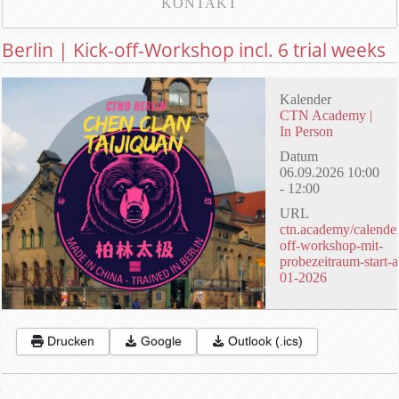
KONTAKT
Berlin | Kick-off-Workshop incl. 6 trial weeks
Kalender
CTN Academy |
In Person
Datum
06.09.2026
10:00
-
12:00
URL
ctn.academy/calender
off-workshop-mit-
probezeitraum-start-
01-2026
Drucken
Google
Outlook (.ics)