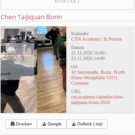
KONTAKT
Chen Taijiquan Bonn
Kalender
CTN Academy | In Person
Datum
21.11.2026
10:00
-
22.11.2026
14:00
Ort
10 Sternstraße, Bonn, North
Rhine-Westphalia 53111,
Germany
URL
ctn.academy/calender/chen-
taijiquan-bonn-2026
Drucken
Google
Outlook (.ics)