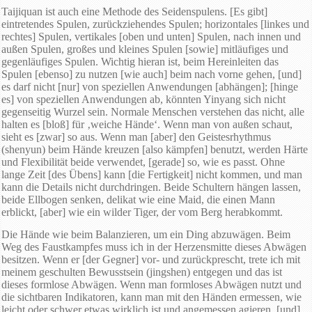
Taijiquan ist auch eine Methode des Seidenspulens. [Es gibt]
eintretendes Spulen, zurückziehendes Spulen; horizontales [linkes und
rechtes] Spulen, vertikales [oben und unten] Spulen, nach innen und
außen Spulen, großes und kleines Spulen [sowie] mitläufiges und
gegenläufiges Spulen. Wichtig hieran ist, beim Hereinleiten das
Spulen [ebenso] zu nutzen [wie auch] beim nach vorne gehen, [und]
es darf nicht [nur] von speziellen Anwendungen [abhängen]; [hinge
es] von speziellen Anwendungen ab, könnten Yinyang sich nicht
gegenseitig Wurzel sein. Normale Menschen verstehen das nicht, alle
halten es [bloß] für ‚weiche Hände‘. Wenn man von außen schaut,
sieht es [zwar] so aus. Wenn man [aber] den Geistesrhythmus
(shenyun) beim Hände kreuzen [also kämpfen] benutzt, werden Härte
und Flexibilität beide verwendet, [gerade] so, wie es passt. Ohne
lange Zeit [des Übens] kann [die Fertigkeit] nicht kommen, und man
kann die Details nicht durchdringen. Beide Schultern hängen lassen,
beide Ellbogen senken, delikat wie eine Maid, die einen Mann
erblickt, [aber] wie ein wilder Tiger, der vom Berg herabkommt.
Die Hände wie beim Balanzieren, um ein Ding abzuwägen. Beim
Weg des Faustkampfes muss ich in der Herzensmitte dieses Abwägen
besitzen. Wenn er [der Gegner] vor- und zurückprescht, trete ich mit
meinem geschulten Bewusstsein (jingshen) entgegen und das ist
dieses formlose Abwägen. Wenn man formloses Abwägen nutzt und
die sichtbaren Indikatoren, kann man mit den Händen ermessen, wie
leicht oder schwer etwas wirklich ist und angemessen agieren, [und]